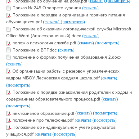
Положение об обучении на дому.pdf
(скачать)
(посмотреть)
Приказ № 245 О запрете курения
(скачать)
Положение о порядке и организации горячего питания
обучающихся.pdf
(скачать)
(посмотреть)
Положение об оказании логопедической службы Microsoft
Office Word (Автосохраненный).docx
(скачать)
полож о психологич службе.pdf
(скачать)
(посмотреть)
Положение о ВПР.doc
(скачать)
положение о формах получения образования 2.docx
(скачать)
Об организации работы с резервом управленческих
кадроы МБОУ Лесновская средняя школа.pdf
(скачать)
(посмотреть)
Положение о порядке ознакомления родителей с ходом и
содержанием образовательного процесса.pdf
(скачать)
(посмотреть)
инклюзивное образование.pdf
(скачать)
(посмотреть)
положение про телефоны.pdf
(скачать)
(посмотреть)
Положение об индивидуальном учете результатов
учащихся.pdf
(скачать)
(посмотреть)