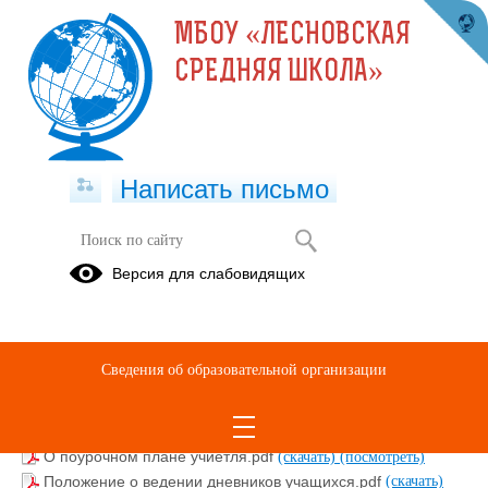
МБОУ «ЛЕСНОВСКАЯ
СРЕДНЯЯ ШКОЛА»
Написать письмо
Локальные акты
Версия для слабовидящих
Приказ № 384 от 28.10.2022 об организации дневной
тематической площадки в период осенних каникул в очно-
заочном формате в МБОУ_Лесновская средняя школа_.docx
Сведения об образовательной организации
(скачать)
Правила внутреннего распорядка обучающихся.docx
(скачать)
О поурочном плане учиетля.pdf
(скачать)
(посмотреть)
Положение о ведении дневников учащихся.pdf
(скачать)