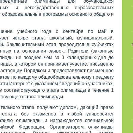
предметные олимпиады для обучающихся
льных и негосударственных образовательных
т образовательные программы основного общего и
ечение учебного года с сентября по май в
чает четыре этапа: школьный, муниципальный,
й. Заключительный этап проводится в субъектах
нных на основании заявок. Родители (законные
мпиады не позднее чем за 3 календарных дня до
иады, в котором он принимает участие, письменно
настоящим Порядком и предоставляют письменное
татов по каждому общеобразовательному предмету
ети Интернет с указанием сведений об участниках,
м соответствующего этапа олимпиады в течение 1
тствующего этапа олимпиады.
тельного этапа получают диплом, дающий право
тестата без экзаменов в любой университет
офилю олимпиады и награждаются специальной
ийской Федерации. Организатором олимпиады