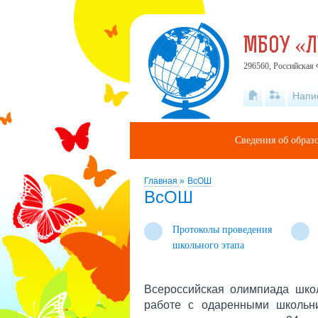
МБОУ «Л
296560, Российская 
Напи
Сведения об образ
Главная
»
ВсОШ
ВсОШ
Протоколы проведения
школьного этапа
Всероссийская олимпиада шко
работе с одаренными школьни