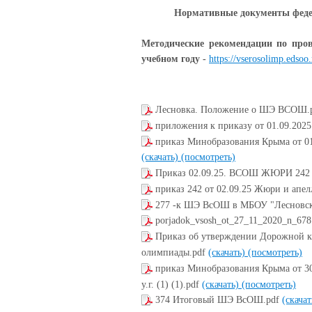
Нормативные документы феде
Методические рекомендации по пров
учебном году -
https://vserosolimp.edsoo
Лесновка. Положение о ШЭ ВСОШ.
приложения к приказу от 01.09.202
приказ Минобразования Крыма от 01
(скачать)
(посмотреть)
Приказ 02.09.25. ВСОШ ЖЮРИ 242 
приказ 242 от 02.09.25 Жюри и апел
277 -к ШЭ ВсОШ в МБОУ "Лесновск
porjadok_vsosh_ot_27_11_2020_n_678
Приказ об утверждении Дорожной к
олимпиады.pdf
(скачать)
(посмотреть)
приказ Минобразования Крыма от 3
у.г. (1) (1).pdf
(скачать)
(посмотреть)
374 Итоговый ШЭ ВсОШ.pdf
(скача