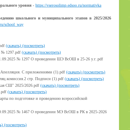
рального уровня -
https://vserosolimp.edsoo.ru/normativka
едению школьного и муниципального этапов в 2025/2026
.ru/school_way
pdf
(скачать)
(посмотреть)
5 № 1297.pdf
(скачать)
(посмотреть)
.09.2025 № 1297 О проведении ШЭ ВсОШ в 25-26 у.г..pdf
Апелляция. С приложениями (1).pdf
(скачать)
(посмотреть)
ляц.комиссия.2 стр. Подписи (1).pdf
(скачать)
(посмотреть)
ая СШ" 2025/2026.pdf
(скачать)
(посмотреть)
.pdf
(скачать)
(посмотреть)
арты по подготовке и проведению всероссийской
0.09.2025 № 1467 О проведении МЭ ВсОШ в РК в 2025-2026
ть)
(посмотреть)