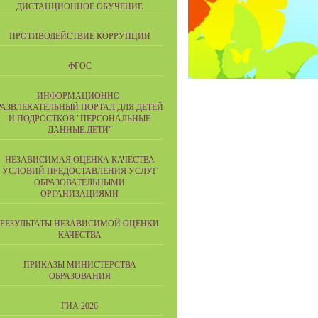
ДИСТАНЦИОННОЕ ОБУЧЕНИЕ
ПРОТИВОДЕЙСТВИЕ КОРРУПЦИИ
ФГОС
ИНФОРМАЦИОННО-
РАЗВЛЕКАТЕЛЬНЫЙ ПОРТАЛ ДЛЯ ДЕТЕЙ
И ПОДРОСТКОВ "ПЕРСОНАЛЬНЫЕ
ДАННЫЕ.ДЕТИ"
НЕЗАВИСИМАЯ ОЦЕНКА КАЧЕСТВА
УСЛОВИЙ ПРЕДОСТАВЛЕНИЯ УСЛУГ
ОБРАЗОВАТЕЛЬНЫМИ
ОРГАНИЗАЦИЯМИ
РЕЗУЛЬТАТЫ НЕЗАВИСИМОЙ ОЦЕНКИ
КАЧЕСТВА
ПРИКАЗЫ МИНИСТЕРСТВА
ОБРАЗОВАНИЯ
ГИА 2026