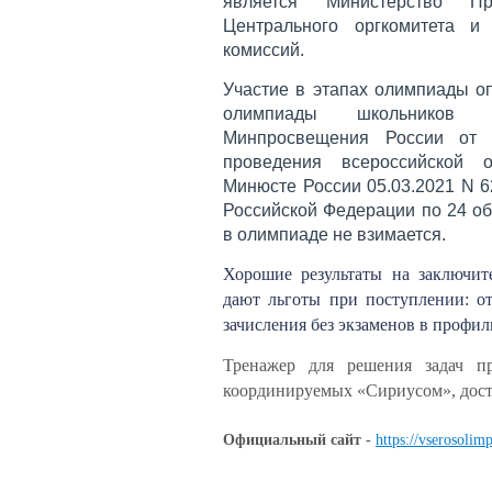
является Министерство П
Центрального оргкомитета и
комиссий.
Участие в этапах олимпиады о
олимпиады школьников (д
Минпросвещения России от 
проведения всероссийской 
Минюсте России 05.03.2021 N 6
Российской Федерации по 24 о
в олимпиаде не взимается.
Хорошие результаты на заключит
дают льготы при поступлении: о
зачисления без экзаменов в профил
Тренажер для решения задач п
координируемых «Сириусом», дос
Официальный сайт -
https://vserosolim