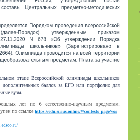
росвещения России, утверждающий состав
 составы Центральных предметно-методических
пределяется Порядком проведения всероссийской
алее-Порядок), утвержденным приказом
27.11.2020 N 678 «Об утверждении Порядка
олимпиады школьников» (Зарегистрировано в
2664). Олимпиада проводится на всей территории
бщеобразовательным предметам. Плата за участие
ельном этапе Всероссийской олимпиады школьников
т дополнительных баллов за ЕГЭ или портфолио для
ьные вузы.
рошлых лет по 6 естественно-научным предметам,
тупен
по ссылке
https://edu.sirius.online/#/contests_page/vos
p.edsoo.ru/