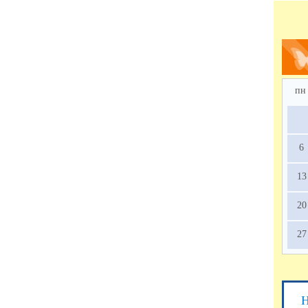
пн
6
13
20
27
Н