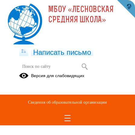
МБОУ «ЛЕСНОВСКАЯ
СРЕДНЯЯ ШКОЛА»
Написать письмо
Учащимся
Версия для слабовидящих
Правила
Выпускникам
Антинаркотическа
поведения и
компания
безопасность
Сведения об образовательной организации
Защиты
ВПР
персональных
данных